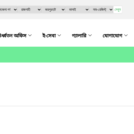
দেখুন
র্ধ্বতন অফিস
ই-সেবা
গ্যালারি
যোগাযোগ