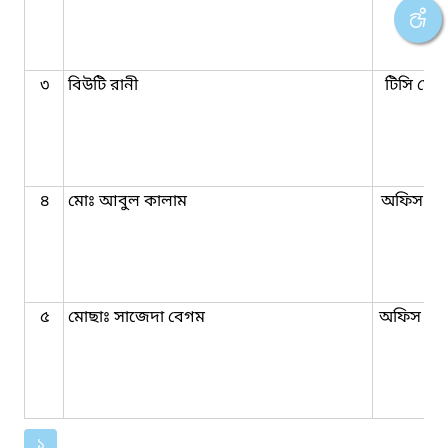
৩
বিউটি রানী
টিসি মোহ
৪
মোঃ আবুল কালাম
অফিস সহ
৫
মোছাঃ সাজেদা বেগম
অফিস সহ
১