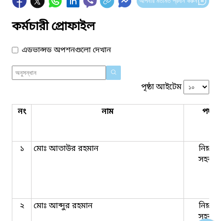
আপনার মতামত প্রদান করুন
কর্মচারী প্রোফাইল
এডভান্সড অপশনগুলো দেখান
পৃষ্ঠা আইটেম
নং
নাম
পদবি
১
মোঃ আতাউর রহমান
নিম্নমা
সহকার
২
মোঃ আব্দুর রহমান
নিম্নমা
সহকার